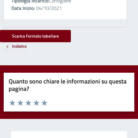
Tipologia Incarico:
Consigliere
Data Inizio:
04/10/2021
Scarica Formato tabellare
Indietro
Quanto sono chiare le informazioni su questa
pagina?
Valuta da 1 a 5 stelle la pagina
Valuta 1 stelle su 5
Valuta 2 stelle su 5
Valuta 3 stelle su 5
Valuta 4 stelle su 5
Valuta 5 stelle su 5