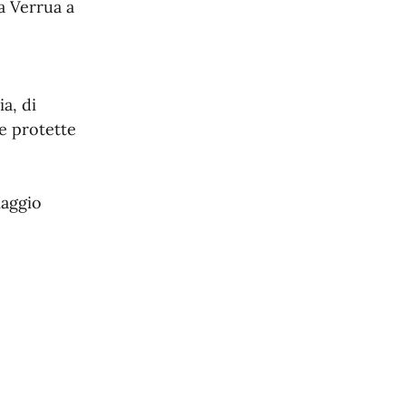
a Verrua a
a, di
ee protette
iaggio