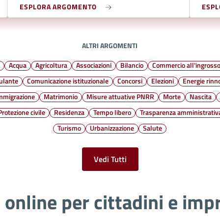
ESPLORA ARGOMENTO
ESP
ALTRI ARGOMENTI
e
Acqua
Agricoltura
Associazioni
Bilancio
Commercio all'ingross
ulante
Comunicazione istituzionale
Concorsi
Elezioni
Energie rinn
mmigrazione
Matrimonio
Misure attuative PNRR
Morte
Nascita
Protezione civile
Residenza
Tempo libero
Trasparenza amministrativ
Turismo
Urbanizzazione
Salute
Vedi Tutti
i online per cittadini e imp