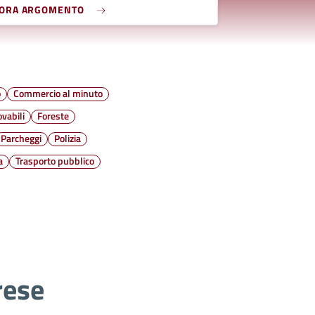
LORA ARGOMENTO
o
Commercio al minuto
ovabili
Foreste
Parcheggi
Polizia
a
Trasporto pubblico
rese