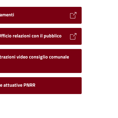
amenti
ficio relazioni con il pubblico
trazioni video consiglio comunale
e attuative PNRR