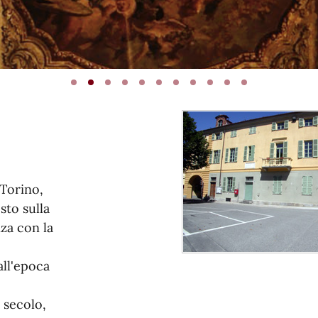
Torino,
sto sulla
nza con la
all'epoca
I secolo,