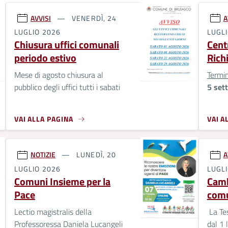
AVVISI
VENERDÌ, 24
A
LUGLIO 2026
LUGL
Chiusura uffici comunali
Centr
periodo estivo
Rich
Mese di agosto chiusura al
Termi
pubblico degli uffici tutti i sabati
5 set
VAI ALLA PAGINA
VAI A
NOTIZIE
LUNEDÌ, 20
A
LUGLIO 2026
LUGL
Comuni Insieme per la
Camb
Pace
comu
Lectio magistralis della
La Tes
Professoressa Daniela Lucangeli
dal 1 